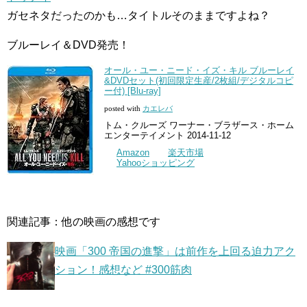
ガセネタだったのかも…タイトルそのままですよね？
ブルーレイ＆DVD発売！
オール・ユー・ニード・イズ・キル ブルーレイ
&DVDセット(初回限定生産/2枚組/デジタルコピ
ー付) [Blu-ray]
posted with
カエレバ
トム・クルーズ ワーナー・ブラザース・ホーム
エンターテイメント 2014-11-12
Amazon
楽天市場
Yahooショッピング
関連記事：他の映画の感想です
映画「300 帝国の進撃」は前作を上回る迫力アク
ション！感想など #300筋肉