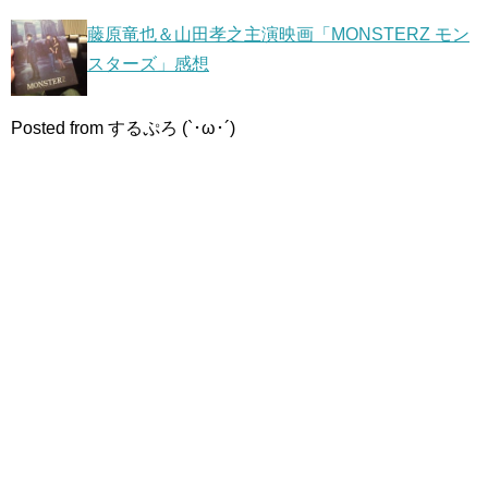
藤原竜也＆山田孝之主演映画「MONSTERZ モン
スターズ」感想
Posted from するぷろ (`･ω･´)