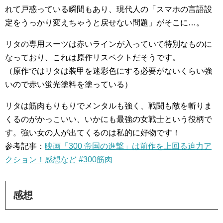
れて戸惑っている瞬間もあり、現代人の「スマホの言語設
定をうっかり変えちゃうと戻せない問題」がそこに…。
リタの専用スーツは赤いラインが入っていて特別なものに
なっており、これは原作リスペクトだそうです。
（原作ではリタは装甲を迷彩色にする必要がないくらい強
いので赤い蛍光塗料を塗っている）
リタは筋肉もりもりでメンタルも強く、戦闘も敵を斬りま
くるのがかっこいい、いかにも最強の女戦士という役柄で
す。強い女の人が出てくるのは私的に好物です！
参考記事：
映画「300 帝国の進撃」は前作を上回る迫力ア
クション！感想など #300筋肉
感想