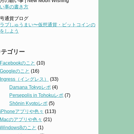
月の願い事 | New Moon Wishing
い事の書き方
号通貨ブログ
ラブしゅうまい〜仮想通貨・ビットコインの
をしよう
カテゴリー
Facebookのこと
(10)
Googleのこと
(16)
Ingress（イングレス）
(33)
Darsana Tokyoレポ
(4)
Persepolis in Tohokuレポ
(7)
Shōnin Kyotoレポ
(5)
iPhoneアプリや色々
(113)
Macのアプリや色々
(21)
Windows8のこと
(1)