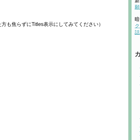
新
願
暗
も焦らずにTitles表示にしてみてください）
ク
話