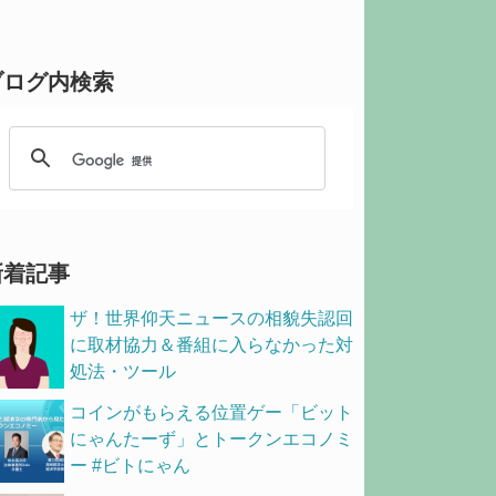
ブログ内検索
新着記事
ザ！世界仰天ニュースの相貌失認回
に取材協力＆番組に入らなかった対
処法・ツール
コインがもらえる位置ゲー「ビット
にゃんたーず」とトークンエコノミ
ー #ビトにゃん