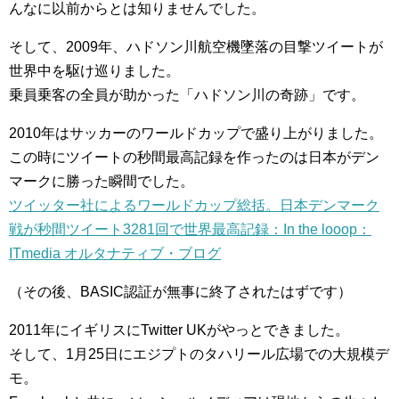
んなに以前からとは知りませんでした。
そして、2009年、ハドソン川航空機墜落の目撃ツイートが
世界中を駆け巡りました。
乗員乗客の全員が助かった「ハドソン川の奇跡」です。
2010年はサッカーのワールドカップで盛り上がりました。
この時にツイートの秒間最高記録を作ったのは日本がデン
マークに勝った瞬間でした。
ツイッター社によるワールドカップ総括。日本デンマーク
戦が秒間ツイート3281回で世界最高記録：In the looop：
ITmedia オルタナティブ・ブログ
（その後、BASIC認証が無事に終了されたはずです）
2011年にイギリスにTwitter UKがやっとできました。
そして、1月25日にエジプトのタハリール広場での大規模デ
モ。