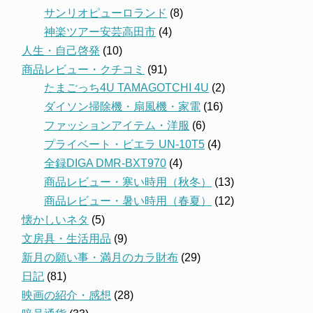
サンリオピューロランド
(8)
神楽ツアー安芸高田市
(4)
人生・自己啓発
(10)
商品レビュー・クチコミ
(91)
たまごっち4U TAMAGOTCHI 4U
(2)
ダイソン掃除機・扇風機・家電
(16)
ファッションアイテム・洋服
(6)
プライベート・ビエラ UN-10T5
(4)
全録DIGA DMR-BXT970
(4)
商品レビュー・寒い時用（秋冬）
(13)
商品レビュー・暑い時用（春夏）
(12)
懐かしいネタ
(5)
文房具・生活用品
(9)
新月の願い事・満月のカラ財布
(29)
日記
(81)
映画の紹介・感想
(28)