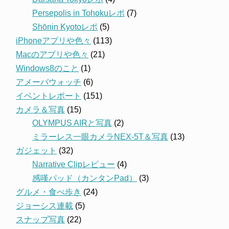
Persepolis in Tohokuレポ
(7)
Shōnin Kyotoレポ
(5)
iPhoneアプリや色々
(113)
Macのアプリや色々
(21)
Windows8のこと
(1)
アメーバウォッチ
(6)
イベントレポート
(151)
カメラ＆写真
(15)
OLYMPUS AIRと写真
(2)
ミラーレス一眼カメラNEX-5T＆写真
(13)
ガジェット
(32)
Narrative Clipレビュー
(4)
感嘆パッド（カンタンPad）
(3)
グルメ・食べ歩き
(24)
ジョーシス連載
(5)
スナップ写真
(22)