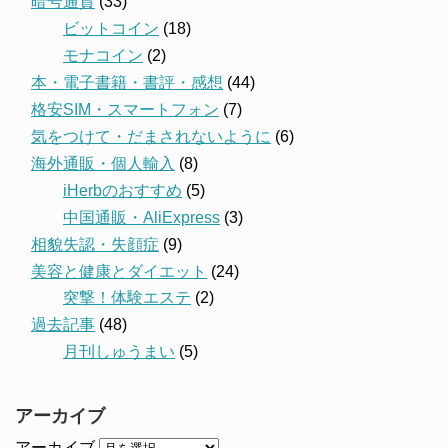
暗号通貨
(33)
ビットコイン
(18)
モナコイン
(2)
本・電子書籍・書評・感想
(44)
格安SIM・スマートフォン
(7)
気をつけて・だまされないように
(6)
海外通販・個人輸入
(8)
iHerbのおすすめ
(5)
中国通販・AliExpress
(3)
相貌失認・失顔症
(9)
美容と健康とダイエット
(24)
突撃！体験エステ
(2)
過去記事
(48)
月刊しゅうまい
(5)
アーカイブ
アーカイブ