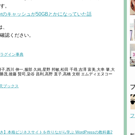
です。
 Cleanerのキャッシュが50GBとかになっていた話
方は、
 の下をご確認ください。
良プラグイン事典
子,西川 伸一,服部 久純,星野 邦敏,松田 千尋,吉澤 富美,大串 肇,大
島 勝茂,後藤 賢司,染谷 昌利,高野 直子,高橋 文樹 エムディエヌコー
天ブックス
フ
特典付き】本格ビジネスサイトを作りながら学ぶ WordPressの教科書2