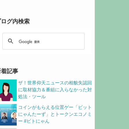
ブログ内検索
新着記事
ザ！世界仰天ニュースの相貌失認回
に取材協力＆番組に入らなかった対
処法・ツール
コインがもらえる位置ゲー「ビット
にゃんたーず」とトークンエコノミ
ー #ビトにゃん