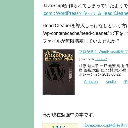
JavaScriptが作られてしまっていたよう
icoro : WordPressで使ってるHead
Head Cleanerを導入しっぱなしという
/wp-content/cache/head-cleaner/
ファイルが無限増殖していませんか？
プロが選ぶ WordPress優
posted with
ヨメレバ
相原 知栄子,一戸 健宏,鳥山 優
島 義裕,大曲 仁,北村 崇,小
ポレーション 2013-03-22
Amazon
Kindle
楽
私が現在勉強中の本です。
【Amazon.co.jp限定