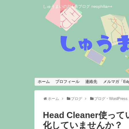
しゅうまいの256倍ブログ neophilia++
ホーム
プロフィール
連絡先
メルマガ「Edg
ホーム
ブログ
ブログ・WordPress
Head Cleaner
化していませんか？