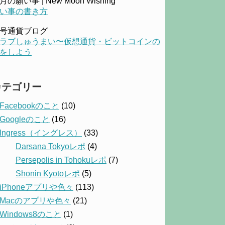
月の願い事 | New Moon Wishing
い事の書き方
号通貨ブログ
ラブしゅうまい〜仮想通貨・ビットコインの
をしよう
カテゴリー
Facebookのこと
(10)
Googleのこと
(16)
Ingress（イングレス）
(33)
Darsana Tokyoレポ
(4)
Persepolis in Tohokuレポ
(7)
Shōnin Kyotoレポ
(5)
iPhoneアプリや色々
(113)
Macのアプリや色々
(21)
Windows8のこと
(1)