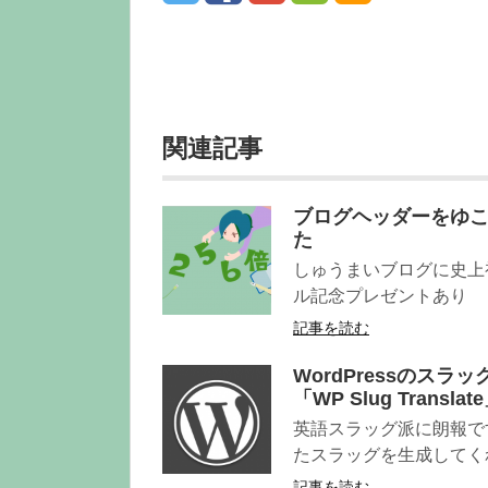
関連記事
ブログヘッダーをゆ
た
しゅうまいブログに史上
ル記念プレゼントあり
記事を読む
WordPressのス
「WP Slug Translat
英語スラッグ派に朗報で
たスラッグを生成してくれ
記事を読む