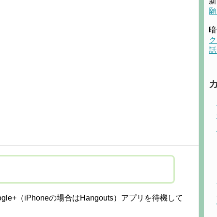
新
願
暗
ク
話
e+（iPhoneの場合はHangouts）アプリを待機して