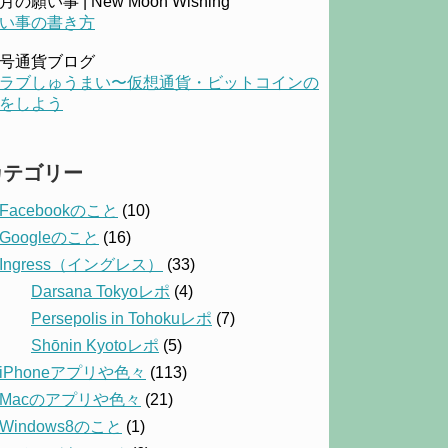
月の願い事 | New Moon Wishing
い事の書き方
号通貨ブログ
ラブしゅうまい〜仮想通貨・ビットコインの
をしよう
カテゴリー
Facebookのこと
(10)
Googleのこと
(16)
Ingress（イングレス）
(33)
Darsana Tokyoレポ
(4)
Persepolis in Tohokuレポ
(7)
Shōnin Kyotoレポ
(5)
iPhoneアプリや色々
(113)
Macのアプリや色々
(21)
Windows8のこと
(1)