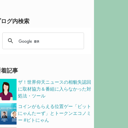
ブログ内検索
新着記事
ザ！世界仰天ニュースの相貌失認回
に取材協力＆番組に入らなかった対
処法・ツール
コインがもらえる位置ゲー「ビット
にゃんたーず」とトークンエコノミ
ー #ビトにゃん