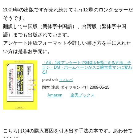
2009年の出版ですが売れ続けてもう12刷のロングセラーだ
そうです。
翻訳して中国版（簡体字中国語）、台湾版（繁体字中国
語）までも出版されています。
アンケート用紙フォーマットや詳しい書き方を手に入れた
い方は是非お手元に。
「A4」1枚アンケートで利益を5倍にする方法―チ
ラシ・DM・ホームページがスゴ腕営業マンに変わ
る!
posted with
ヨメレバ
岡本 達彦 ダイヤモンド社 2009-05-15
Amazon
楽天ブックス
こちらはQ4の購入要因を引き出す手法の本です。あわせて