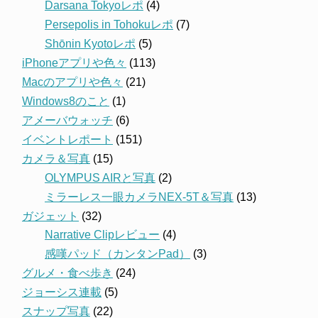
Darsana Tokyoレポ
(4)
Persepolis in Tohokuレポ
(7)
Shōnin Kyotoレポ
(5)
iPhoneアプリや色々
(113)
Macのアプリや色々
(21)
Windows8のこと
(1)
アメーバウォッチ
(6)
イベントレポート
(151)
カメラ＆写真
(15)
OLYMPUS AIRと写真
(2)
ミラーレス一眼カメラNEX-5T＆写真
(13)
ガジェット
(32)
Narrative Clipレビュー
(4)
感嘆パッド（カンタンPad）
(3)
グルメ・食べ歩き
(24)
ジョーシス連載
(5)
スナップ写真
(22)