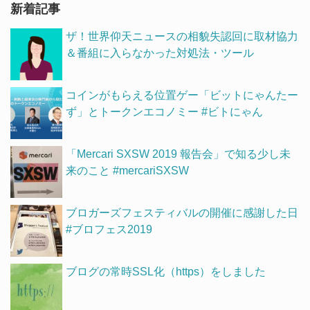
新着記事
ザ！世界仰天ニュースの相貌失認回に取材協力
＆番組に入らなかった対処法・ツール
コインがもらえる位置ゲー「ビットにゃんたー
ず」とトークンエコノミー #ビトにゃん
「Mercari SXSW 2019 報告会」で知る少し未
来のこと #mercariSXSW
ブロガーズフェスティバルの開催に感謝した日
#ブロフェス2019
ブログの常時SSL化（https）をしました