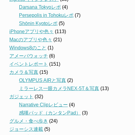
Darsana Tokyoレポ
(4)
Persepolis in Tohokuレポ
(7)
Shōnin Kyotoレポ
(5)
iPhoneアプリや色々
(113)
Macのアプリや色々
(21)
Windows8のこと
(1)
アメーバウォッチ
(6)
イベントレポート
(151)
カメラ＆写真
(15)
OLYMPUS AIRと写真
(2)
ミラーレス一眼カメラNEX-5T＆写真
(13)
ガジェット
(32)
Narrative Clipレビュー
(4)
感嘆パッド（カンタンPad）
(3)
グルメ・食べ歩き
(24)
ジョーシス連載
(5)