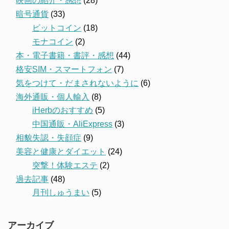
映画の紹介・感想
(28)
暗号通貨
(33)
ビットコイン
(18)
モナコイン
(2)
本・電子書籍・書評・感想
(44)
格安SIM・スマートフォン
(7)
気をつけて・だまされないように
(6)
海外通販・個人輸入
(8)
iHerbのおすすめ
(5)
中国通販・AliExpress
(3)
相貌失認・失顔症
(9)
美容と健康とダイエット
(24)
突撃！体験エステ
(2)
過去記事
(48)
月刊しゅうまい
(5)
アーカイブ